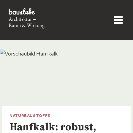
Skip
to
content
NATURBAUSTOFFE
Hanfkalk: robust,