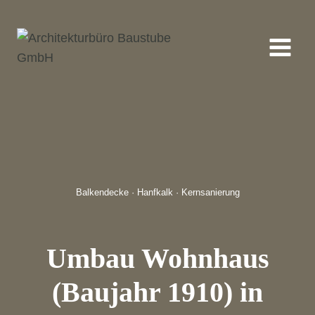
Skip
to
content
Balkendecke · Hanfkalk · Kernsanierung
Umbau Wohnhaus
(Baujahr 1910) in