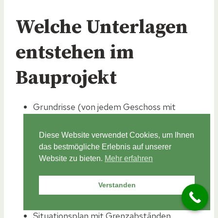
Welche Unterlagen
entstehen im
Bauprojekt
Grundrisse (von jedem Geschoss mit
Koten, Flächen und Beschriftungen)
Schnitte (alle relevanten Bereiche wie:
Diese Website verwendet Cookies, um Ihnen
Treppenhaus, Dachform, Garagen usw.)
das bestmögliche Erlebnis auf unserer
Website zu bieten.
Mehr erfahren
Ansichten (von jeder Hausfassade mit
Höhen und Beschriftungen)
Verstanden
Werkleitungsplan (Strom, Wasser, Telekom,
Versickerung, Liegenschaftsentwässerung)
Situationsplan mit Grenzabständen,