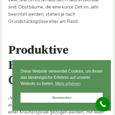
sind. Obstbäume, die eine kurze Zeit im Jahr
beerntet werden, stehen je nach
Grundstücksgrösse eher am Rand.
Produktive
Elemente für den
Diese Website verwendet Cookies, um Ihnen
Garten
das bestmögliche Erlebnis auf unserer
Website zu bieten.
Mehr erfahren
Jeder Garten kann mit einfachen Elementen
Verstanden
aufgewertet werden. So können Kräuter auf
einer Kräuterspirale gezogen werden, mit Wild-