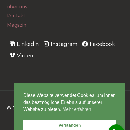
über uns
Kontakt
Magazin
Linkedin
Instagram
Facebook
Vimeo
Diese Website verwendet Cookies, um Ihnen
das bestmögliche Erlebnis auf unserer
© 2026 Architekturbüro Baustube GmbH
Website zu bieten.
Mehr erfahren
Verstanden
impressum
|
datenschutz